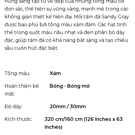
hứng sáng tạo từ vẻ đẹp của những tông màu tối
đơn sắc, thể hiện sự vững vàng, mạnh mẽ trong các
không gian thiết kế hiện đại. Mỗi tấm đá Sandy Gray
được bao phủ bởi tông màu xám đậm. Các hạt tinh
thể trong suốt màu nâu nhạt và đen phân bổ dày
đặc, giúp tấm đá có khả năng bắt sáng và tạo chiều
sâu cuốn hút đặc biệt.
Tông màu:
Xám
Hoàn thiện bề
Bóng - Bóng mờ
mặt:
Độ dày:
20mm / 30mm
Kích thước:
320 cm/160 cm (126 inches x 63
inches)