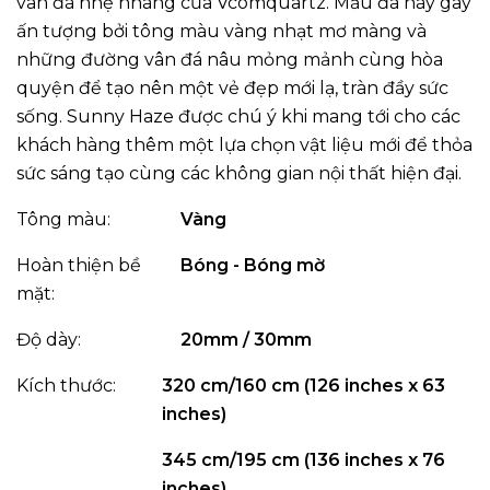
vân đá nhẹ nhàng của Vcomquartz. Mẫu đá này gây
ấn tượng bởi tông màu vàng nhạt mơ màng và
những đường vân đá nâu mỏng mảnh cùng hòa
quyện để tạo nên một vẻ đẹp mới lạ, tràn đầy sức
sống. Sunny Haze được chú ý khi mang tới cho các
khách hàng thêm một lựa chọn vật liệu mới để thỏa
sức sáng tạo cùng các không gian nội thất hiện đại.
Tông màu:
Vàng
Hoàn thiện bề
Bóng - Bóng mờ
mặt:
Độ dày:
20mm / 30mm
Kích thước:
320 cm/160 cm (126 inches x 63
inches)
345 cm/195 cm (136 inches x 76
inches)