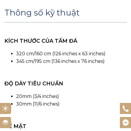
Thông số kỹ thuật
KÍCH THƯỚC CỦA TẤM ĐÁ
320 cm/160 cm (126 inches x 63 inches)
345 cm/195 cm (136 inches x 76 inches)
ĐỘ DÀY TIÊU CHUẨN
20mm (3/4 inches)
30mm (11/6 inches)
BỀ MẶT